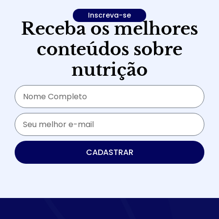
Inscreva-se
Receba os melhores
conteúdos sobre
BAIXAR
nutrição
CADASTRAR